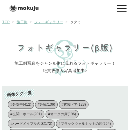
togg
navi
TOP
>
施工例
>
フォトギャラリー
>
タタミ
フォトギャラリー(β版)
施工例写真をジャンル別に見れるフォトギャラリー！
絶賛改修＆写真追加中♪
画像タグ一覧
#分譲中(412)
#外観(136)
#玄関ドア(123)
#玄関・ホール(201)
#オークの床(196)
#ハードメイプルの床(172)
#ブラックウォルナットの床(254)