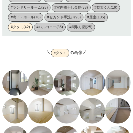
#ランドリールーム(28)
#室内物干し金物(38)
#乾太くん(19)
#廊下・ホール(78)
#セカンド手洗い(93)
#居室(185)
#タタミ(42)
#バルコニー(85)
#間取り図(25)
の画像
#タタミ