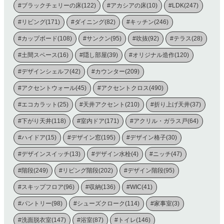
#ブラックチェリーの床(122)
#アカシアの床(10)
#LDK(247)
#リビング(171)
#ダイニング(82)
#キッチン(246)
#カップボード(108)
#サンクン(95)
#吹抜(92)
#テラス(28)
#土間スペース(16)
#隠し部屋(39)
#オリジナル造作(120)
#デザインシェルフ(42)
#カウンター(209)
#アクセントウォール(45)
#アクセントクロス(490)
#エコカラット(25)
#天井アクセント(210)
#折り上げ天井(37)
#下がり天井(118)
#室内ドア(171)
#アクリル・ガラス戸(64)
#ハイドア(15)
#デザイン窓(195)
#デザイン格子(30)
#デザインスイッチ(13)
#デザイン水栓(4)
#ニッチ(47)
#階段(249)
#リビング階段(202)
#デザイン階段(95)
#スキップフロア(96)
#収納(136)
#WIC(41)
#パントリー(98)
#シューズクローク(114)
#家事室(3)
#洗面脱衣室(147)
#浴室(87)
#トイレ(146)