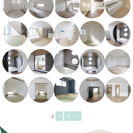
1
2
次へ »