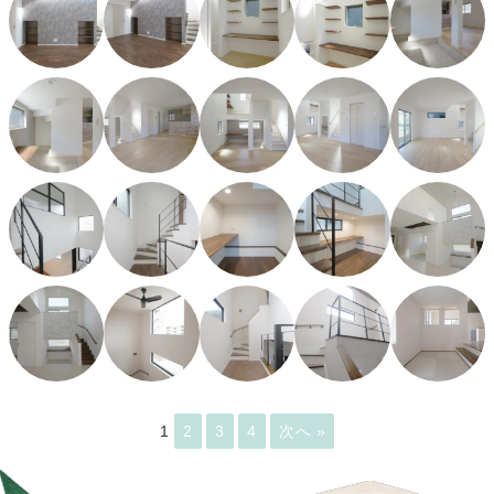
1
2
3
4
次へ »