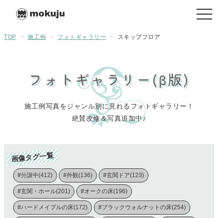
togg
navi
TOP
>
施工例
>
フォトギャラリー
>
スキップフロア
フォトギャラリー(β版)
施工例写真をジャンル別に見れるフォトギャラリー！
絶賛改修＆写真追加中♪
画像タグ一覧
#分譲中(412)
#外観(136)
#玄関ドア(123)
#玄関・ホール(201)
#オークの床(196)
#ハードメイプルの床(172)
#ブラックウォルナットの床(254)