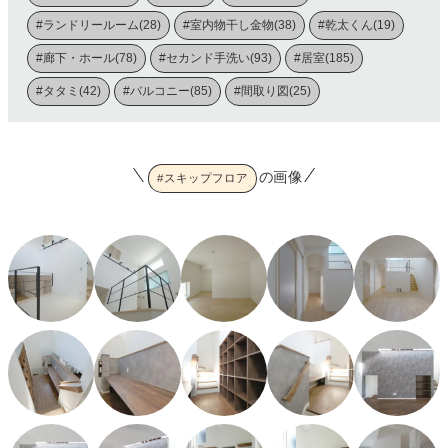
#ランドリールーム(28)
#室内物干し金物(38)
#乾太くん(19)
#廊下・ホール(78)
#セカンド手洗い(93)
#居室(185)
#タタミ(42)
#バルコニー(85)
#間取り図(25)
の画像
#スキップフロア