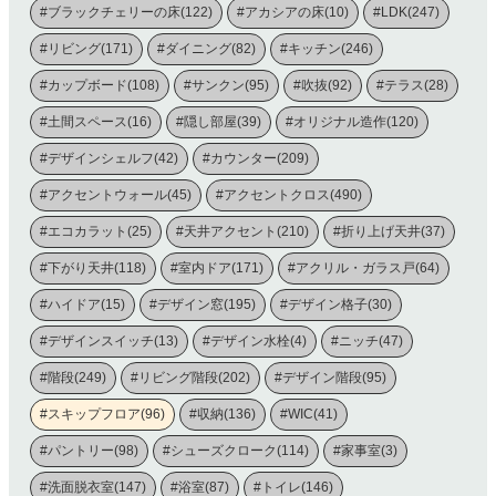
#ブラックチェリーの床(122)
#アカシアの床(10)
#LDK(247)
#リビング(171)
#ダイニング(82)
#キッチン(246)
#カップボード(108)
#サンクン(95)
#吹抜(92)
#テラス(28)
#土間スペース(16)
#隠し部屋(39)
#オリジナル造作(120)
#デザインシェルフ(42)
#カウンター(209)
#アクセントウォール(45)
#アクセントクロス(490)
#エコカラット(25)
#天井アクセント(210)
#折り上げ天井(37)
#下がり天井(118)
#室内ドア(171)
#アクリル・ガラス戸(64)
#ハイドア(15)
#デザイン窓(195)
#デザイン格子(30)
#デザインスイッチ(13)
#デザイン水栓(4)
#ニッチ(47)
#階段(249)
#リビング階段(202)
#デザイン階段(95)
#スキップフロア(96)
#収納(136)
#WIC(41)
#パントリー(98)
#シューズクローク(114)
#家事室(3)
#洗面脱衣室(147)
#浴室(87)
#トイレ(146)