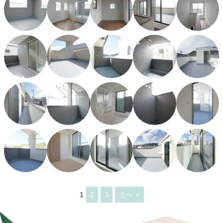
1
2
3
次へ »