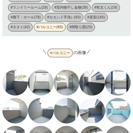
#ランドリールーム(28)
#室内物干し金物(38)
#乾太くん(19)
#廊下・ホール(78)
#セカンド手洗い(93)
#居室(185)
#タタミ(42)
#バルコニー(85)
#間取り図(25)
の画像
#バルコニー