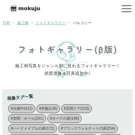
togg
navi
TOP
>
施工例
>
フォトギャラリー
>
バルコニー
フォトギャラリー(β版)
施工例写真をジャンル別に見れるフォトギャラリー！
絶賛改修＆写真追加中♪
画像タグ一覧
#分譲中(412)
#外観(136)
#玄関ドア(123)
#玄関・ホール(201)
#オークの床(196)
#ハードメイプルの床(172)
#ブラックウォルナットの床(254)