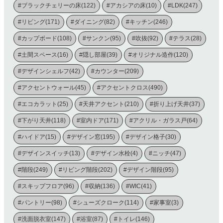
#ブラックチェリーの床(122)
#アカシアの床(10)
#LDK(247)
#リビング(171)
#ダイニング(82)
#キッチン(246)
#カップボード(108)
#サンクン(95)
#吹抜(92)
#テラス(28)
#土間スペース(16)
#隠し部屋(39)
#オリジナル造作(120)
#デザインシェルフ(42)
#カウンター(209)
#アクセントウォール(45)
#アクセントクロス(490)
#エコカラット(25)
#天井アクセント(210)
#折り上げ天井(37)
#下がり天井(118)
#室内ドア(171)
#アクリル・ガラス戸(64)
#ハイドア(15)
#デザイン窓(195)
#デザイン格子(30)
#デザインスイッチ(13)
#デザイン水栓(4)
#ニッチ(47)
#階段(249)
#リビング階段(202)
#デザイン階段(95)
#スキップフロア(96)
#収納(136)
#WIC(41)
#パントリー(98)
#シューズクローク(114)
#家事室(3)
#洗面脱衣室(147)
#浴室(87)
#トイレ(146)