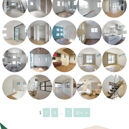
1
2
3
…
7
次へ »