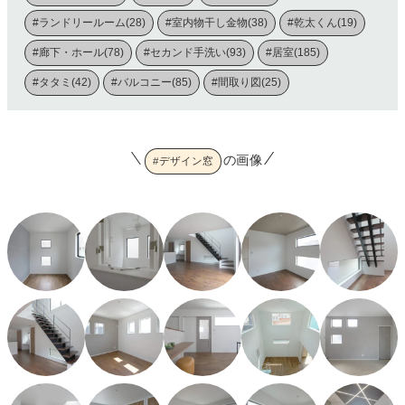
#ランドリールーム(28)
#室内物干し金物(38)
#乾太くん(19)
#廊下・ホール(78)
#セカンド手洗い(93)
#居室(185)
#タタミ(42)
#バルコニー(85)
#間取り図(25)
の画像
#デザイン窓