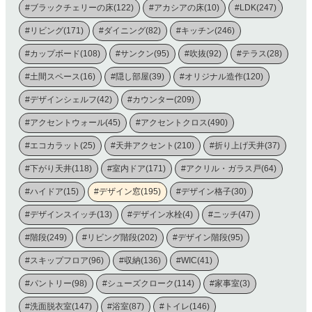
#ブラックチェリーの床(122)
#アカシアの床(10)
#LDK(247)
#リビング(171)
#ダイニング(82)
#キッチン(246)
#カップボード(108)
#サンクン(95)
#吹抜(92)
#テラス(28)
#土間スペース(16)
#隠し部屋(39)
#オリジナル造作(120)
#デザインシェルフ(42)
#カウンター(209)
#アクセントウォール(45)
#アクセントクロス(490)
#エコカラット(25)
#天井アクセント(210)
#折り上げ天井(37)
#下がり天井(118)
#室内ドア(171)
#アクリル・ガラス戸(64)
#ハイドア(15)
#デザイン窓(195)
#デザイン格子(30)
#デザインスイッチ(13)
#デザイン水栓(4)
#ニッチ(47)
#階段(249)
#リビング階段(202)
#デザイン階段(95)
#スキップフロア(96)
#収納(136)
#WIC(41)
#パントリー(98)
#シューズクローク(114)
#家事室(3)
#洗面脱衣室(147)
#浴室(87)
#トイレ(146)