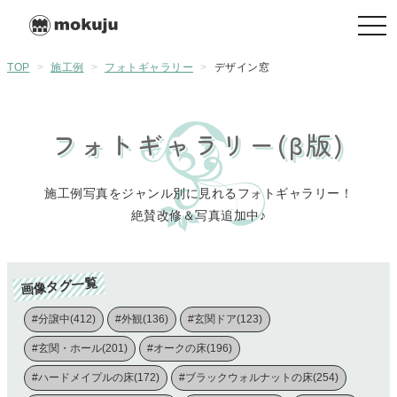
togg
navi
TOP
>
施工例
>
フォトギャラリー
>
デザイン窓
フォトギャラリー(β版)
施工例写真をジャンル別に見れるフォトギャラリー！
絶賛改修＆写真追加中♪
画像タグ一覧
#分譲中(412)
#外観(136)
#玄関ドア(123)
#玄関・ホール(201)
#オークの床(196)
#ハードメイプルの床(172)
#ブラックウォルナットの床(254)