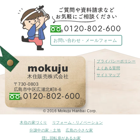
0120-802-600
お問い合わせ・メールフォーム
プライバシーポリシー
mokuju
よくある質問
サイトマップ
木住販売株式会社
〒730-0803
広島市中区広瀬北町8-6
0120-802-600
© 2016 Mokuju Hanbai Corp.
木住の家づくり
リフォーム・リノベーション
分譲中の家・土地
広島の小さな家
隠し回転扉があるお家