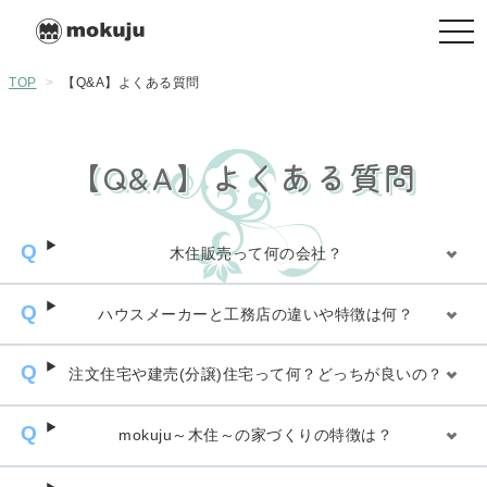
togg
navi
TOP
>
【Q&A】よくある質問
【Q&A】よくある質問
木住販売って何の会社？
ハウスメーカーと工務店の違いや特徴は何？
注文住宅や建売(分譲)住宅って何？どっちが良いの？
mokuju～木住～の家づくりの特徴は？