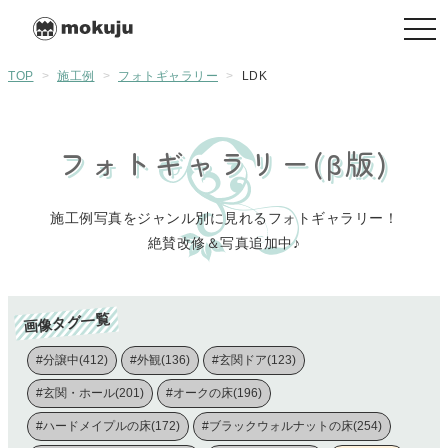
togg
navi
TOP
>
施工例
>
フォトギャラリー
>
LDK
フォトギャラリー(β版)
施工例写真をジャンル別に見れるフォトギャラリー！
絶賛改修＆写真追加中♪
画像タグ一覧
#分譲中(412)
#外観(136)
#玄関ドア(123)
#玄関・ホール(201)
#オークの床(196)
#ハードメイプルの床(172)
#ブラックウォルナットの床(254)