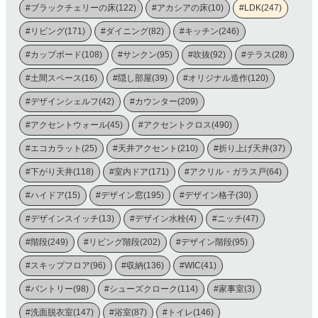
#ブラックチェリーの床(122)
#アカシアの床(10)
#LDK(247)
#リビング(171)
#ダイニング(82)
#キッチン(246)
#カップボード(108)
#サンクン(95)
#吹抜(92)
#テラス(28)
#土間スペース(16)
#隠し部屋(39)
#オリジナル造作(120)
#デザインシェルフ(42)
#カウンター(209)
#アクセントウォール(45)
#アクセントクロス(490)
#エコカラット(25)
#天井アクセント(210)
#折り上げ天井(37)
#下がり天井(118)
#室内ドア(171)
#アクリル・ガラス戸(64)
#ハイドア(15)
#デザイン窓(195)
#デザイン格子(30)
#デザインスイッチ(13)
#デザイン水栓(4)
#ニッチ(47)
#階段(249)
#リビング階段(202)
#デザイン階段(95)
#スキップフロア(96)
#収納(136)
#WIC(41)
#パントリー(98)
#シューズクローク(114)
#家事室(3)
#洗面脱衣室(147)
#浴室(87)
#トイレ(146)