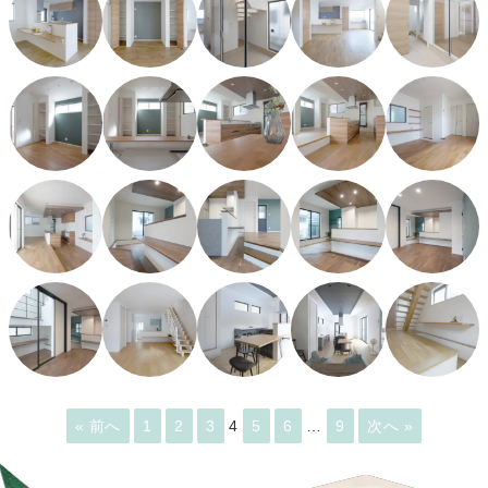
« 前へ
1
2
3
4
5
6
…
9
次へ »