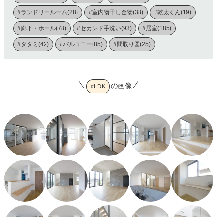
#ランドリールーム(28)
#室内物干し金物(38)
#乾太くん(19)
#廊下・ホール(78)
#セカンド手洗い(93)
#居室(185)
#タタミ(42)
#バルコニー(85)
#間取り図(25)
の画像
#LDK