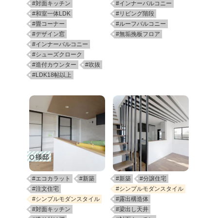
#対面キッチン
#インナーバルコニー
#和室一体LDK
#リビング階段
#畳コーナー
#ルーフバルコニー
#デザイン窓
#無垢挽板フロア
#インナーバルコニー
#シューズクローク
#造付カウンター
#吹抜
#LDK18帖以上
O様邸
#エコカラット
#新築
#新築
#分譲住宅
#注文住宅
#シンプルモダンスタイル
#シンプルモダンスタイル
#露出構造体
#対面キッチン
#梁出し天井