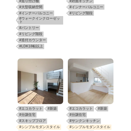
#造り付け棚
#対面キッチン
#大型収納空間
#インナーバルコニー
#インナーバルコニー
#リビング階段
#ウォークインクローゼッ
ト
#パントリー
#リビング階段
#造付カウンター
#LDK18帖以上
#エコカラット
#新築
#エコカラット
#新築
#分譲住宅
#分譲住宅
#スキップフロア
#サンクンキッチン
#シンプルモダンスタイル
#シンプルモダンスタイル