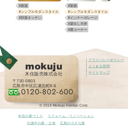
#新築
#新築
#シンプルモダンスタイル
#シンプルモダンスタイル
#対面キッチン
#インナーガレージ
#梁出し天井
#畳コーナー
プライバシーポリシー
mokuju
よくある質問
サイトマップ
木住販売株式会社
〒730-0803
広島市中区広瀬北町8-6
0120-802-600
© 2016 Mokuju Hanbai Corp.
木住の家づくり
リフォーム・リノベーション
分譲中の家・土地
広島の小さな家