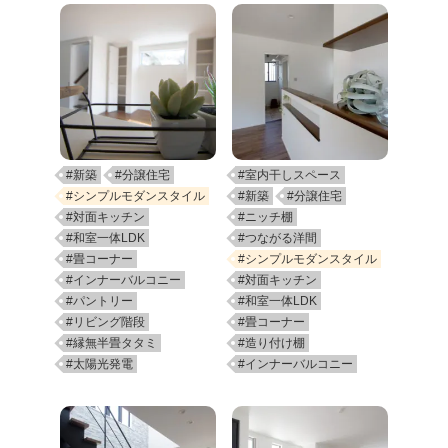
#新築
#分譲住宅
#室内干しスペース
#シンプルモダンスタイル
#新築
#分譲住宅
#対面キッチン
#ニッチ棚
#和室一体LDK
#つながる洋間
#畳コーナー
#シンプルモダンスタイル
#インナーバルコニー
#対面キッチン
#パントリー
#和室一体LDK
#リビング階段
#畳コーナー
#縁無半畳タタミ
#造り付け棚
#太陽光発電
#インナーバルコニー