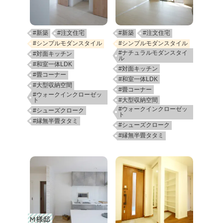
#新築
#注文住宅
#新築
#注文住宅
#シンプルモダンスタイル
#シンプルモダンスタイル
#ナチュラルモダンスタイ
#対面キッチン
ル
#和室一体LDK
#対面キッチン
#畳コーナー
#和室一体LDK
#大型収納空間
#畳コーナー
#ウォークインクローゼッ
ト
#大型収納空間
#ウォークインクローゼッ
#シューズクローク
ト
#縁無半畳タタミ
#シューズクローク
#縁無半畳タタミ
M様邸