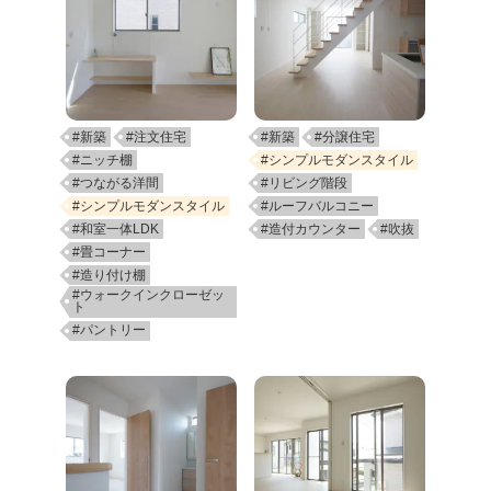
#新築
#注文住宅
#新築
#分譲住宅
#ニッチ棚
#シンプルモダンスタイル
#つながる洋間
#リビング階段
#シンプルモダンスタイル
#ルーフバルコニー
#和室一体LDK
#造付カウンター
#吹抜
#畳コーナー
#造り付け棚
#ウォークインクローゼッ
ト
#パントリー