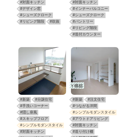
#対面キッチン
#対面キッチン
#デザイン窓
#インナーバルコニー
#シューズクローク
#シューズクローク
#リビング階段
#吹抜
#パントリー
#リビング階段
#造付カウンター
Y様邸
#新築
#分譲住宅
#新築
#注文住宅
#手洗いコーナー
#つながる洋間
#隠し扉風
#シンプルモダンスタイル
#スキップフロア
#アウトドアリビング
#シンプルモダンスタイル
#対面キッチン
#対面キッチン
#造り付け棚