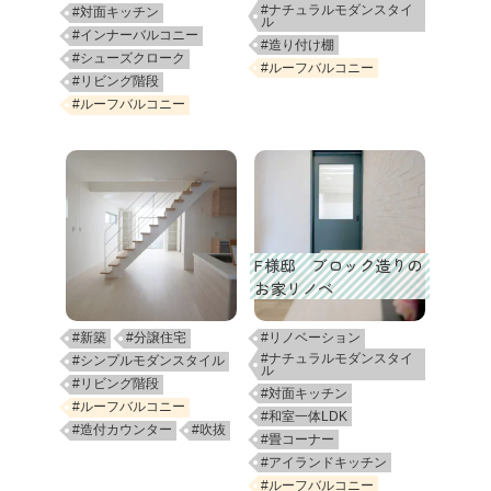
#ナチュラルモダンスタイ
#対面キッチン
ル
#インナーバルコニー
#造り付け棚
#シューズクローク
#ルーフバルコニー
#リビング階段
#ルーフバルコニー
F様邸 ブロック造りの
お家リノベ
#新築
#分譲住宅
#リノベーション
#ナチュラルモダンスタイ
#シンプルモダンスタイル
ル
#リビング階段
#対面キッチン
#ルーフバルコニー
#和室一体LDK
#造付カウンター
#吹抜
#畳コーナー
#アイランドキッチン
#ルーフバルコニー