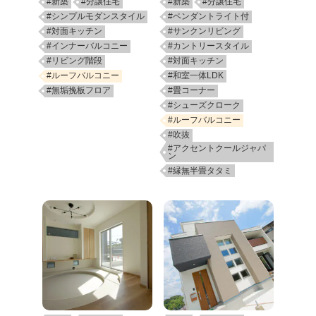
#新築
#分譲住宅
#新築
#分譲住宅
#シンプルモダンスタイル
#ペンダントライト付
#対面キッチン
#サンクンリビング
#インナーバルコニー
#カントリースタイル
#リビング階段
#対面キッチン
#ルーフバルコニー
#和室一体LDK
#無垢挽板フロア
#畳コーナー
#シューズクローク
#ルーフバルコニー
#吹抜
#アクセントクールジャパ
ン
#縁無半畳タタミ