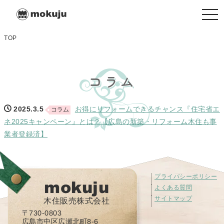
togg
navi
TOP
コラム
2025.3.5
お得にリフォームできるチャンス『住宅省エ
コラム
ネ2025キャンペーン』とは？【広島の新築・リフォーム木住も事
業者登録済】
プライバシーポリシー
mokuju
よくある質問
サイトマップ
木住販売株式会社
〒730-0803
広島市中区広瀬北町8-6