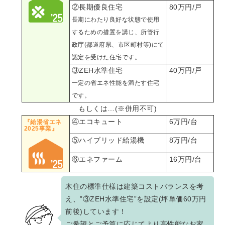
②長期優良住宅
80万円/戸
長期にわたり良好な状態で使用
するための措置を講じ、所管行
政庁(都道府県、市区町村等)にて
認定を受けた住宅です。
③ZEH水準住宅
40万円/戸
一定の省エネ性能を満たす住宅
です。
もしくは…(※併用不可)
④エコキュート
6万円/台
『給湯省エネ
2025事業』
⑤ハイブリッド給湯機
8万円/台
⑥エネファーム
16万円/台
木住の標準仕様は建築コストバランスを考
え、”③ZEH水準住宅”を設定(坪単価60万円
前後)しています！
ご希望とご予算に応じてより高性能なお家