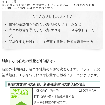
有する世帯
※2若者夫婦世帯とは、申請時点において夫婦であり、いずれかが昭和
58(1983)年4月2日以降に生まれた世帯
こんな人におススメ！
住宅の断熱性を高めたい方(窓のリフォームなど)
省エネ設備を導入したい方(エコキュートや節水トイレな
ど)
新築住宅を検討している子育て世帯や若者夫婦世帯の方
対象になる住宅の性能と補助額は？
新築の補助額は、省エネ性能の高さで決まります。リフォームの
補助額は、工事を行う部位や設置する機器によって決まります。
新築(注文住宅の新築、新築分譲住宅の購入)の場合
①GX志向型住宅
160万円/戸
『子育てグリ
ーン住宅支援
非常に高い省エネ性能を有する
事業』
脱炭素志向型の住宅です。