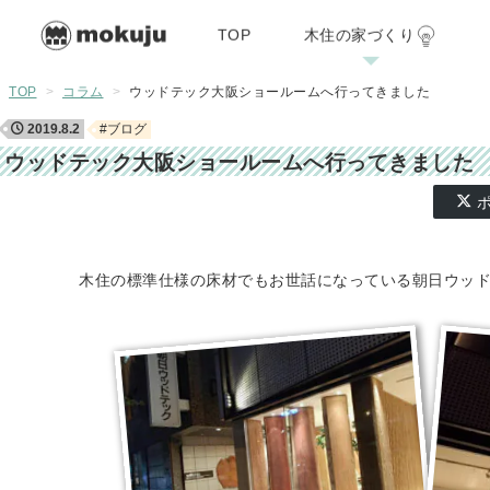
TOP
木住の家づくり
木住の家づくり
施工例
リフォーム・リノ
TOP
>
コラム
>
ウッドテック大阪ショールームへ行ってきました
2019.8.2
#ブログ
ウッドテック大阪ショールームへ行ってきました
07/29
ポ
木住の標準仕様の床材でもお世話になっている朝日ウッド