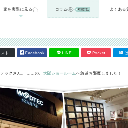
家を実際に見る
コラム
よくある
07/31
ベーション
お客様の声
会社概要
標準仕様・オプション
注文住宅ラインナップ
スタッフ紹介
家づくりのアイデア集
分譲中の住宅・土地
正社員スタッフ募集
07/29
03/24
スト
Facebook
LINE
Pocket
は
テックさん。 ……の、
大阪ショールーム
へ急遽お邪魔しました！