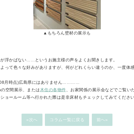
▲もちろん壁材の展示も
ジが浮かばない……というお施主様の声をよくお聞きします。
によって色々な好みがありますが、何がどれくらい違うのか、一度体
08月時点)広島県にはありません…………
emiumの空間展示、または
木住の各物件
、お家関係の展示会などでご覧い
、ショールーム等へ行かれた際は是非床材もチェックしてみてくださ
«次へ
コラム一覧に戻る
前へ»