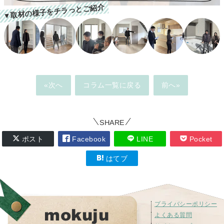
▼取材の様子をチラっとご紹介
«次へ
コラム一覧に戻る
前へ»
SHARE
ポスト
Facebook
LINE
Pocket
はてブ
プライバシーポリシー
mokuju
よくある質問