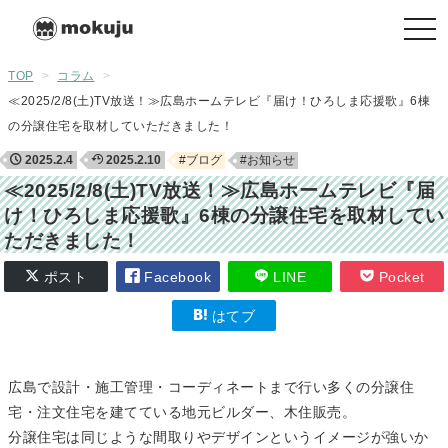
togg
navi
TOP
>
コラム
>
≪2025/2/8(土)TV放送！≫広島ホームテレビ『届け！ひろしま応援歌』6棟
の分譲住宅を取材していただきました！
2025.2.4
2025.2.10
#ブログ
#お知らせ
≪2025/2/8(土)TV放送！≫広島ホームテレビ『届
け！ひろしま応援歌』6棟の分譲住宅を取材してい
ただきました！
ポスト
Facebook
LINE
Pocket
はてブ
広島で設計・施工管理・コーディネートまで行い多くの分譲住
宅・注文住宅を建てている地元ビルダー、木住販売。
分譲住宅は同じような間取りやデザインというイメージが強いか