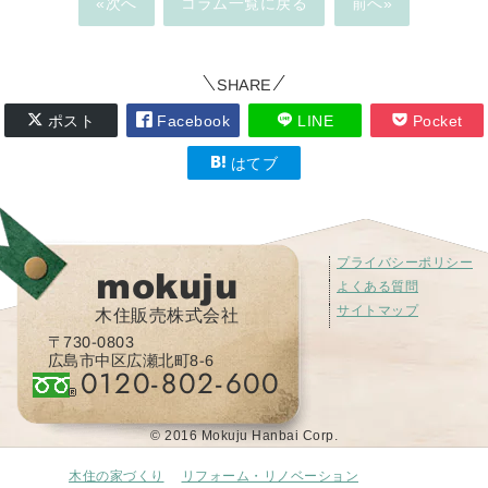
«次へ
コラム一覧に戻る
前へ»
SHARE
ポスト
Facebook
LINE
Pocket
はてブ
プライバシーポリシー
mokuju
よくある質問
サイトマップ
木住販売株式会社
〒730-0803
広島市中区広瀬北町8-6
0120-802-600
© 2016 Mokuju Hanbai Corp.
木住の家づくり
リフォーム・リノベーション