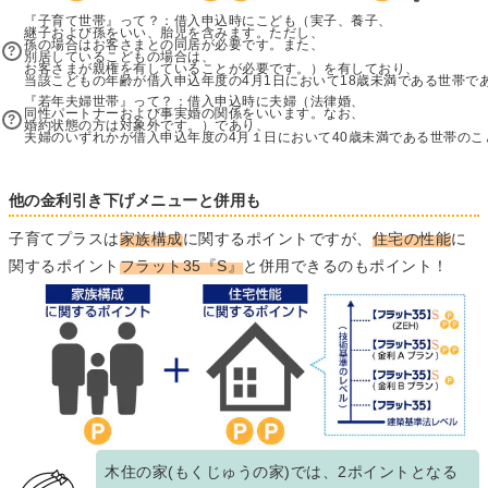
『子育て世帯』って？：借入申込時にこども（実子、養子、
継子および孫をいい、胎児を含みます。ただし、
孫の場合はお客さまとの同居が必要です。また、
別居しているこどもの場合は、
お客さまが親権を有していることが必要です。）を有しており、
当該こどもの年齢が借入申込年度の4月1日において18歳未満である世帯で
『若年夫婦世帯』って？：借入申込時に夫婦（法律婚、
同性パートナーおよび事実婚の関係をいいます。なお、
婚約状態の方は対象外です。）であり、
夫婦のいずれかが借入申込年度の4月１日において40歳未満である世帯のこ
他の金利引き下げメニューと併用も
子育てプラスは
家族構成
に関するポイントですが、
住宅の性能
に
関するポイント
フラット35『S』
と併用できるのもポイント！
木住の家(もくじゅうの家)では、2ポイントとなる