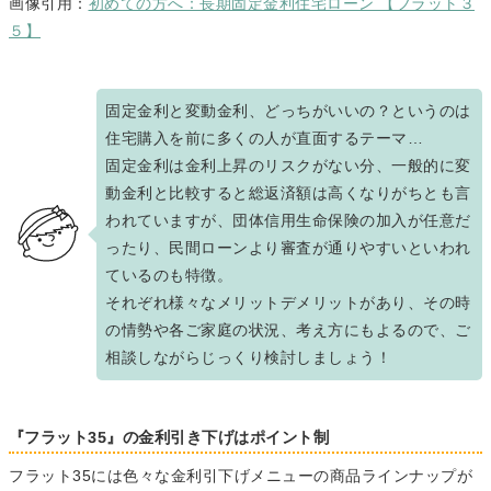
画像引用：
初めての方へ：長期固定金利住宅ローン 【フラット３
５】
固定金利と変動金利、どっちがいいの？というのは
住宅購入を前に多くの人が直面するテーマ…
固定金利は金利上昇のリスクがない分、⼀般的に変
動⾦利と⽐較すると総返済額は⾼くなりがちとも言
われていますが、団体信用生命保険の加入が任意だ
ったり、民間ローンより審査が通りやすいといわれ
ているのも特徴。
それぞれ様々なメリットデメリットがあり、その時
の情勢や各ご家庭の状況、考え方にもよるので、ご
相談しながらじっくり検討しましょう！
『フラット35』の金利引き下げはポイント制
フラット35には色々な金利引下げメニューの商品ラインナップが