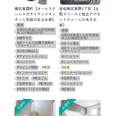
南区東霞町【オールステ
安佐南区東野2丁目【土
ンレスのアイランドキッ
間スペースと独立アクセ
チンと吹抜のあるお家】
ントウォールのあるお
家】
新築
#ZEH水準省エネ住宅(性能
新築
向上計画認定住宅)
#ZEH水準省エネ住宅(性能
#都市ガス
向上計画認定住宅)
#抗ウィルス/抗菌天然銘木
#オール電化
フローリング
#抗ウィルス/抗菌天然銘木
#LDK18帖以上
フローリング
#アイランドキッチン
#パントリー
#パントリー
#シューズクローク
#リビング階段
#吹抜
#吹抜
#インナーバルコニー
#インナーバルコニー
#テラス
#乾太くん
#玄関手洗い
#玄関手洗い
#駐車2台
#エコカラット
#玄関ドア(スマホ開錠)
#駐車2台
分譲中
分譲中