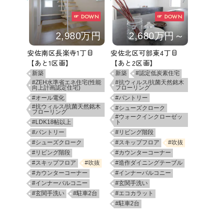
☞ DOWN
☞ DOWN
2,980万円
2,680万円～
安佐南区長楽寺1丁目
安佐北区可部東4丁目
【あと1区画】
【あと2区画】
新築
新築
#認定低炭素住宅
#ZEH水準省エネ住宅(性能
#抗ウィルス/抗菌天然銘木
向上計画認定住宅)
フローリング
#オール電化
#パントリー
#抗ウィルス/抗菌天然銘木
#シューズクローク
フローリング
#ウォークインクローゼッ
#LDK18帖以上
ト
#パントリー
#リビング階段
#シューズクローク
#スキップフロア
#吹抜
#リビング階段
#カウンターコーナー
#スキップフロア
#吹抜
#造作ダイニングテーブル
#カウンターコーナー
#インナーバルコニー
#インナーバルコニー
#玄関手洗い
#玄関手洗い
#駐車2台
#エコカラット
#駐車2台