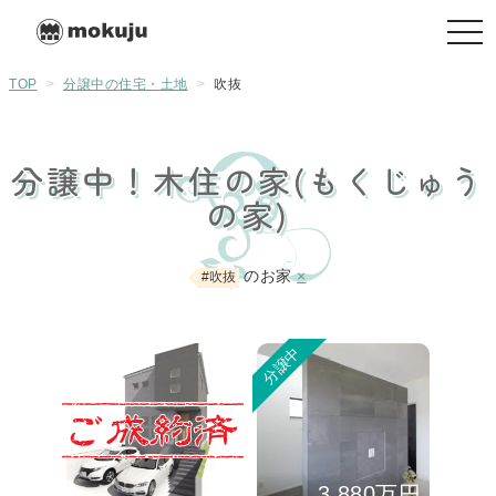
togg
navi
TOP
>
分譲中の住宅・土地
>
吹抜
分譲中！木住の家(もくじゅう
の家)
のお家
×
#吹抜
分譲中
3,880万円