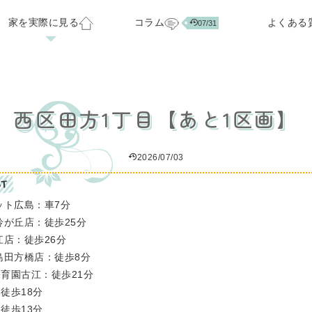
家を実際に見る
コラム
よくある
07/31
ベーション
お客様の声
会社概要
標準仕様・オプション
注文住宅ラインナップ
スタッフ紹介
家づくりのアイデア集
分譲中の住宅・土地
正社員スタッフ募集
西区田方1丁目【あと1区画】
07/29
03/24
2026/07/03
T
ット広島：車7分
鈴が丘店：徒歩25分
江店：徒歩26分
島田方橋店：徒歩8分
育園古江：徒歩21分
徒歩18分
徒歩13分