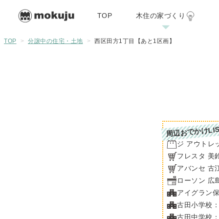
TOP
木住の家づくり
木住の家づくり
施工例
リフォーム・リノ
TOP
>
分譲中の住宅・土地
>
西区田方1丁目【あと1区画】
07/29
周辺おでかけLIS
ジ アウトレ
フレスタ 美
アバンセ 古
ローソン 広
アイグラン保
古田小学校：
古田中学校：