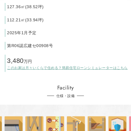
127.36㎡(38.52坪)
112.21㎡(33.94坪)
2025年1月予定
第R06認広建セ00908号
3,480
万円
このお家は月々いくらで住める？簡易住宅ローンシミュレーターはこちら
Facility
仕様・設備