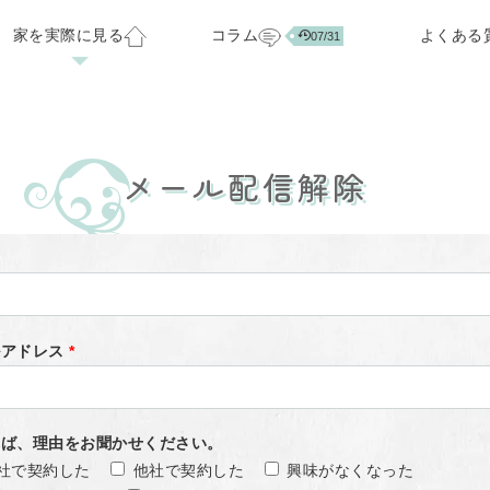
家を実際に見る
コラム
よくある
07/31
ベーション
お客様の声
会社概要
標準仕様・オプション
注文住宅ラインナップ
スタッフ紹介
家づくりのアイデア集
分譲中の住宅・土地
正社員スタッフ募集
メール配信解除
07/29
03/24
ルアドレス
*
れば、理由をお聞かせください。
社で契約した
他社で契約した
興味がなくなった