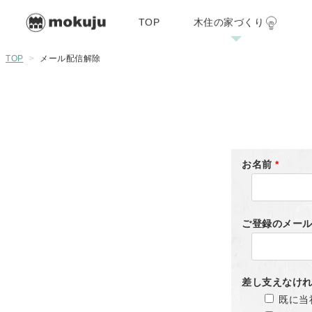
TOP
木住の家づくり
木住の家づくり
施工例
リフォーム・リノ
TOP
>
メール配信解除
07/29
お名前
*
ご登録のメー
差し支えなけ
既に当