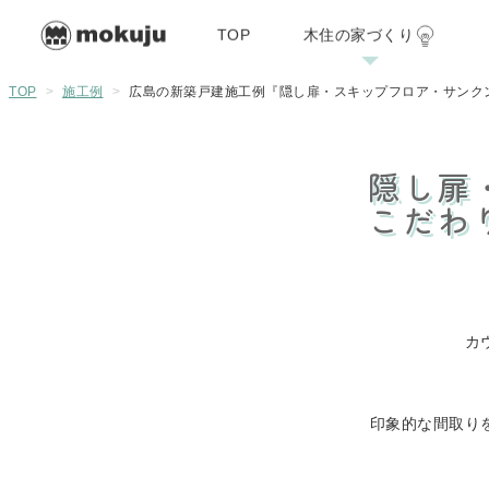
TOP
木住の家づくり
木住の家づくり
施工例
リフォーム・リノ
TOP
>
施工例
>
広島の新築戸建施工例『隠し扉・スキップフロア・サンク
隠し扉
07/29
こだわ
カ
印象的な間取り