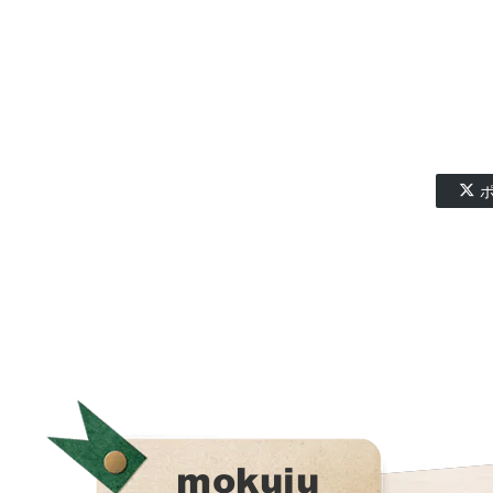
ポ
mokuju