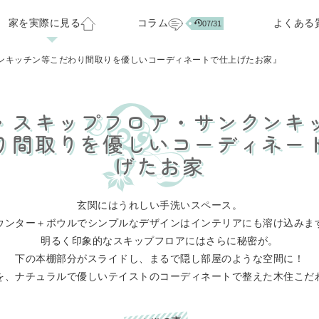
家を実際に見る
コラム
よくある
07/31
ベーション
お客様の声
会社概要
標準仕様・オプション
注文住宅ラインナップ
スタッフ紹介
家づくりのアイデア集
分譲中の住宅・土地
正社員スタッフ募集
ンキッチン等こだわり間取りを優しいコーディネートで仕上げたお家』
・スキップフロア・サンクンキ
07/29
03/24
り間取りを優しいコーディネー
げたお家
玄関にはうれしい手洗いスペース。
ウンター＋ボウルでシンプルなデザインはインテリアにも溶け込みま
明るく印象的なスキップフロアにはさらに秘密が。
下の本棚部分がスライドし、まるで隠し部屋のような空間に！
を、ナチュラルで優しいテイストのコーディネートで整えた木住こだ