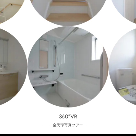
360°VR
全天球写真ツアー