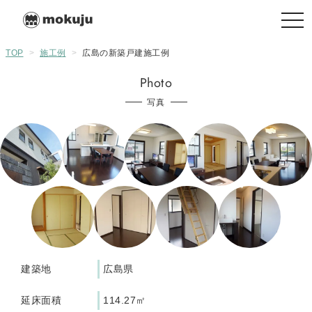
togg
navi
TOP
>
施工例
>
広島の新築戸建施工例
Photo
写真
建築地
広島県
延床面積
114.27㎡