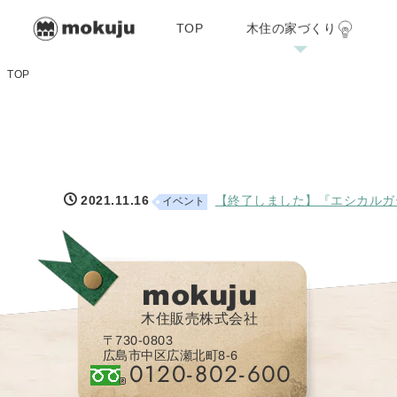
TOP
木住の家づくり
木住の家づくり
施工例
リフォーム・リノ
TOP
07/29
2021.11.16
【終了しました】『エシカルガーデ
イベント
mokuju
木住販売株式会社
〒730-0803
広島市中区広瀬北町8-6
0120-802-600