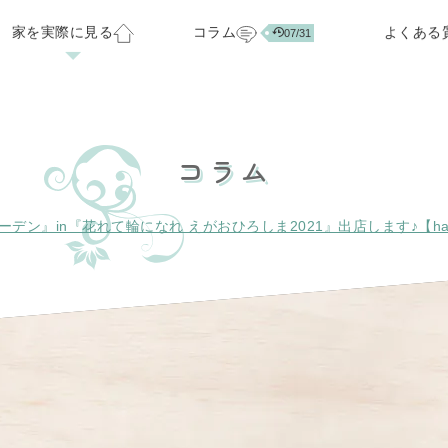
家を実際に見る
コラム
よくある
07/31
ベーション
お客様の声
会社概要
標準仕様・オプション
注文住宅ラインナップ
スタッフ紹介
家づくりのアイデア集
分譲中の住宅・土地
正社員スタッフ募集
コラム
07/29
03/24
ン』in『花れて輪になれ えがおひろしま2021』出店します♪【haz