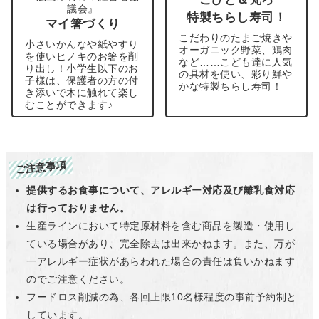
議会』
特製ちらし寿司！
マイ箸づくり
こだわりのたまご焼きや
小さいかんなや紙やすり
オーガニック野菜、鶏肉
を使いヒノキのお箸を削
など……こども達に人気
り出し！小学生以下のお
の具材を使い、彩り鮮や
子様は、保護者の方の付
かな特製ちらし寿司！
き添いで木に触れて楽し
むことができます♪
ご注意事項
提供するお食事について、アレルギー対応及び離乳食対応
は行っておりません。
生産ラインにおいて特定原材料を含む商品を製造・使用し
ている場合があり、完全除去は出来かねます。また、万が
一アレルギー症状があらわれた場合の責任は負いかねます
のでご注意ください。
フードロス削減の為、各回上限10名様程度の事前予約制と
しています。