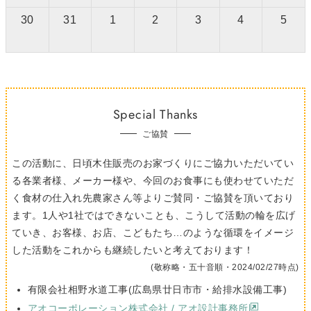
30
31
1
2
3
4
5
Special Thanks
ご協賛
この活動に、日頃木住販売のお家づくりにご協力いただいてい
る各業者様、メーカー様や、今回のお食事にも使わせていただ
く食材の仕入れ先農家さん等よりご賛同・ご協賛を頂いており
ます。1人や1社ではできないことも、こうして活動の輪を広げ
ていき、お客様、お店、こどもたち…のような循環をイメージ
した活動をこれからも継続したいと考えております！
(敬称略・五十音順・2024/02/27時点)
有限会社相野水道工事(広島県廿日市市・給排水設備工事)
アオコーポレーション株式会社 / アオ設計事務所