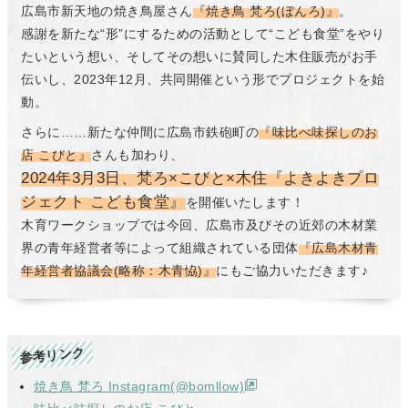
広島市新天地の焼き鳥屋さん
『焼き鳥 梵ろ(ぼんろ)』
。
感謝を新たな“形”にするための活動として“こども食堂”をやり
たいという想い、そしてその想いに賛同した木住販売がお手
伝いし、2023年12月、共同開催という形でプロジェクトを始
動。
さらに……新たな仲間に広島市鉄砲町の
『味比べ味探しのお
店 こびと』
さんも加わり、
2024年3月3日、梵ろ×こびと×木住『よきよきプロ
ジェクト こども食堂』
を開催いたします！
木育ワークショップでは今回、広島市及びその近郊の木材業
界の青年経営者等によって組織されている団体
『広島木材青
年経営者協議会(略称：木青恊)』
にもご協力いただきます♪
参考リンク
焼き鳥 梵ろ Instagram(@bomllow)