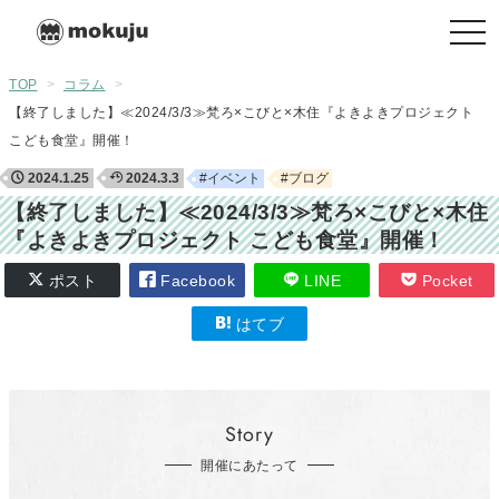
togg
navi
TOP
>
コラム
>
【終了しました】≪2024/3/3≫梵ろ×こびと×木住『よきよきプロジェクト
こども食堂』開催！
2024.1.25
2024.3.3
#イベント
#ブログ
【終了しました】≪2024/3/3≫梵ろ×こびと×木住
『よきよきプロジェクト こども食堂』開催！
ポスト
Facebook
LINE
Pocket
はてブ
Story
開催にあたって